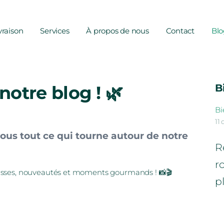
vraison
Services
À propos de nous
Contact
Blo
B
otre blog ! 🌿
Bi
11
vous tout ce qui tourne autour de notre
R
r
lisses, nouveautés et moments gourmands ! 📸🎬
p