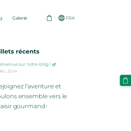
g
Galerie
FRA
illets récents
envenue sur notre blog ! 🌿
 déc. 2024
ejoignez l’aventure et
oulons ensemble vers le
laisir gourmand
!